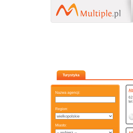
Turystyka
Ab
Nazwa agencji
:
62
te
Region
:
Miasto
: