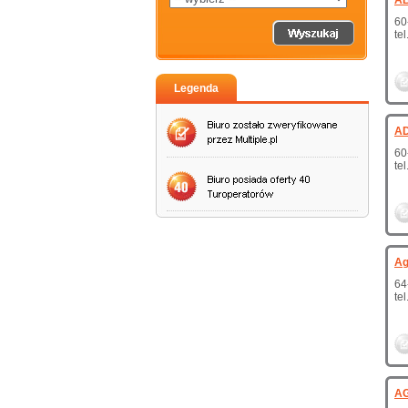
AB
60
te
Legenda
AD
60
te
Ag
64
te
AG