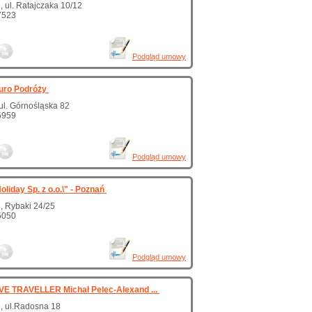
 ul. Ratajczaka 10/12
7523
Podgląd umowy
uro Podróży
 ul. Górnośląska 82
5959
Podgląd umowy
oliday Sp. z o.o.\" - Poznań
, Rybaki 24/25
5050
Podgląd umowy
IVE TRAVELLER Michał Pelec-Alexand ...
, ul.Radosna 18