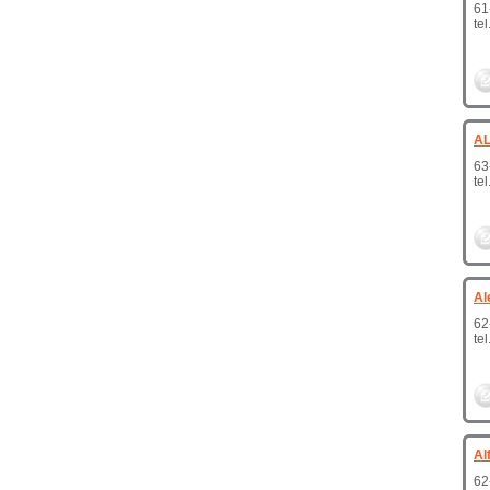
61
te
AL
63
te
Al
62
te
Al
62