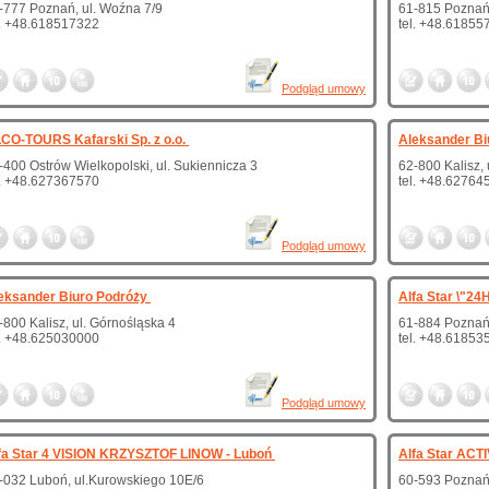
-777 Poznań, ul. Woźna 7/9
61-815 Poznań,
l. +48.618517322
tel. +48.61855
Podgląd umowy
CO-TOURS Kafarski Sp. z o.o.
Aleksander Bi
-400 Ostrów Wielkopolski, ul. Sukiennicza 3
62-800 Kalisz,
l. +48.627367570
tel. +48.62764
Podgląd umowy
eksander Biuro Podróży
Alfa Star \"24H
-800 Kalisz, ul. Górnośląska 4
61-884 Poznań
l. +48.625030000
tel. +48.61853
Podgląd umowy
fa Star 4 VISION KRZYSZTOF LINOW - Luboń
Alfa Star ACT
-032 Luboń, ul.Kurowskiego 10E/6
60-593 Poznań