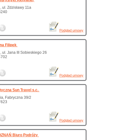
Turystyki Aktywnej
 ul. Zdzisławy 11a
8240
Podgląd umowy
na Filipek
 ul. Jana III Sobieskiego 26
4702
Podgląd umowy
tyczna Sun Travel s.c.
a, Fabryczna 39/2
7623
Podgląd umowy
ZNAŃ Biuro Podróży