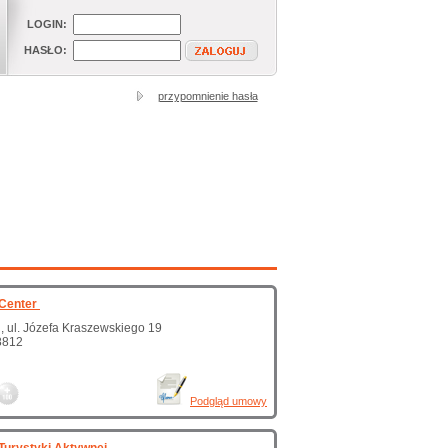
LOGIN:
HASŁO:
przypomnienie hasła
 Center
 ul. Józefa Kraszewskiego 19
8812
Podgląd umowy