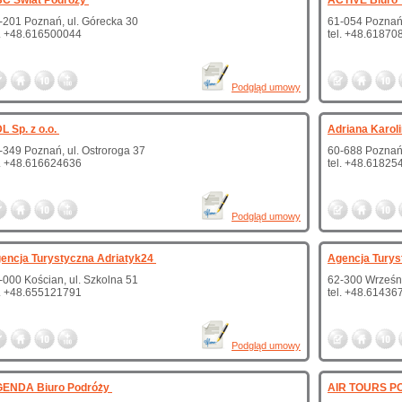
C Świat Podróży
ACTIVE Biuro 
-201 Poznań, ul. Górecka 30
61-054 Poznań,
l. +48.616500044
tel. +48.61870
Podgląd umowy
L Sp. z o.o.
Adriana Karoli
-349 Poznań, ul. Ostroroga 37
60-688 Poznań,
l. +48.616624636
tel. +48.61825
Podgląd umowy
encja Turystyczna Adriatyk24
Agencja Turys
-000 Kościan, ul. Szkolna 51
62-300 Wrześni
l. +48.655121791
tel. +48.61436
Podgląd umowy
ENDA Biuro Podróży
AIR TOURS PO